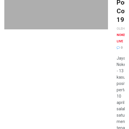
Posi
Covi
19
OLEH :
NOKEN
LIVE
0
Jayapu
Nokenl
- 13
kasus
positf
pertan
10
april
salah
satun
meni
tenag