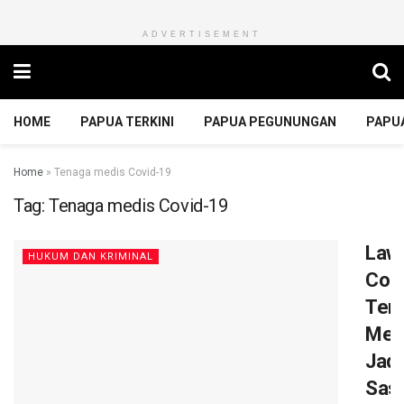
ADVERTISEMENT
HOME
PAPUA TERKINI
PAPUA PEGUNUNGAN
PAPU
Home
»
Tenaga medis Covid-19
Tag:
Tenaga medis Covid-19
Law
HUKUM DAN KRIMINAL
Cor
Ten
Med
Jadi
Sas