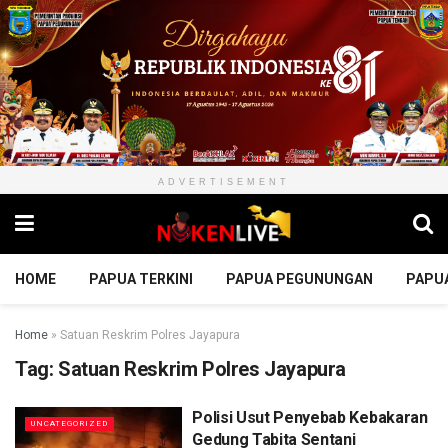
ADVERTISEMENT
HOME
PAPUA TERKINI
PAPUA PEGUNUNGAN
PAPU
Home
»
Satuan Reskrim Polres Jayapura
Tag:
Satuan Reskrim Polres Jayapura
Polisi Usut Penyebab Kebakaran
UNCATEGORIZED
Gedung Tabita Sentani