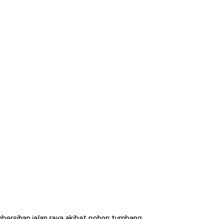
rsihan jalan raya akibat pohon tumbang ...