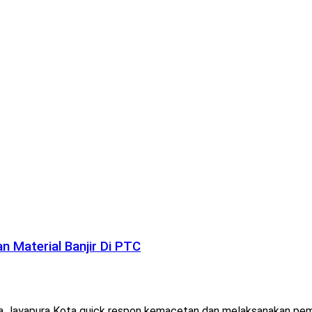
 Material Banjir Di PTC
 Jayapura Kota quick respon kemacetan dan melaksanakan pembe