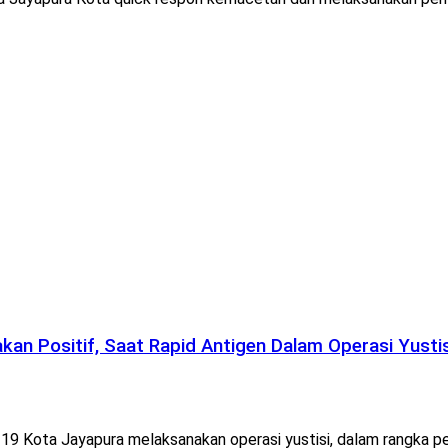
kan Positif, Saat Rapid Antigen Dalam Operasi Yusti
19 Kota Jayapura melaksanakan operasi yustisi, dalam rangka p