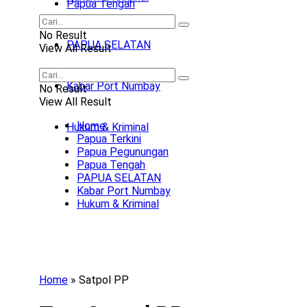
Papua Tengah
No Result
PAPUA SELATAN
View All Result
Kabar Port Numbay
No Result
View All Result
Home
Hukum & Kriminal
Papua Terkini
Papua Pegunungan
Papua Tengah
PAPUA SELATAN
Kabar Port Numbay
Hukum & Kriminal
Home
»
Satpol PP