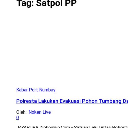
Tag:
Satpol PP
Kabar Port Numbay
Polresta Lakukan Evakuasi Pohon Tumbang Dan
Oleh :
Noken Live
0
JAYAPURA, Nokenlive.Com - Satuan Lalu Lintas Polresta