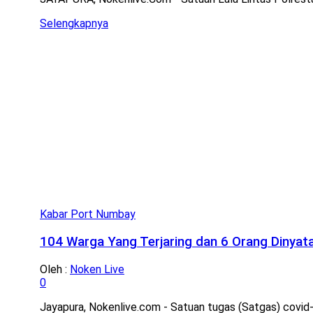
Details
Selengkapnya
Kabar Port Numbay
104 Warga Yang Terjaring dan 6 Orang Dinyata
Oleh :
Noken Live
0
Jayapura, Nokenlive.com - Satuan tugas (Satgas) covid-