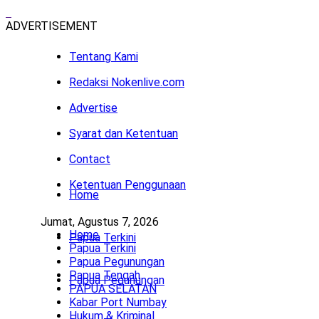
ADVERTISEMENT
Tentang Kami
Redaksi Nokenlive.com
Advertise
Syarat dan Ketentuan
Contact
Ketentuan Penggunaan
Home
Jumat, Agustus 7, 2026
Home
Papua Terkini
Papua Terkini
Papua Pegunungan
Papua Tengah
Papua Pegunungan
PAPUA SELATAN
Kabar Port Numbay
Hukum & Kriminal