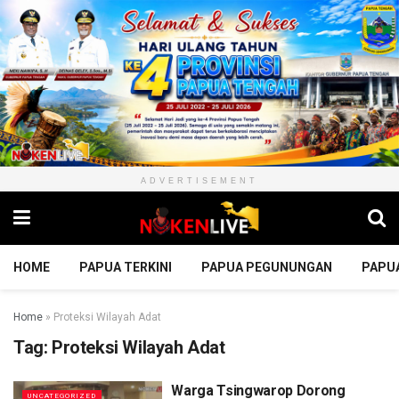
ADVERTISEMENT
HOME
PAPUA TERKINI
PAPUA PEGUNUNGAN
PAPU
Home
»
Proteksi Wilayah Adat
Tag:
Proteksi Wilayah Adat
Warga Tsingwarop Dorong
UNCATEGORIZED