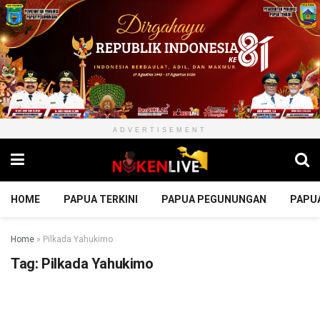
ADVERTISEMENT
HOME
PAPUA TERKINI
PAPUA PEGUNUNGAN
PAPU
Home
»
Pilkada Yahukimo
Tag:
Pilkada Yahukimo