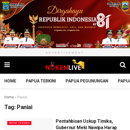
ADVERTISEMENT
HOME
PAPUA TERKINI
PAPUA PEGUNUNGAN
PAPU
Home
»
Paniai
Tag:
Paniai
Pentahbisan Uskup Timika,
PAPUA TENGAH
Gubernur Meki Nawipa Harap