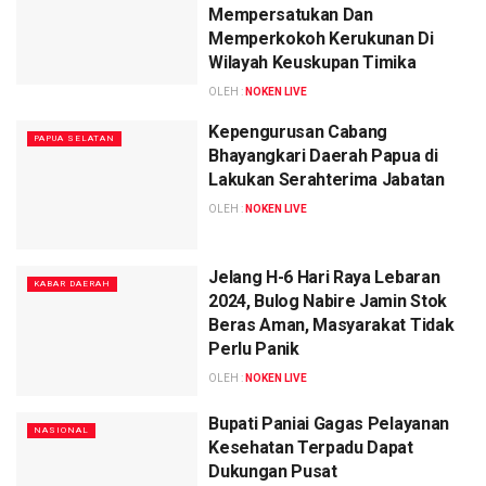
Mempersatukan Dan
Memperkokoh Kerukunan Di
Wilayah Keuskupan Timika
OLEH :
NOKEN LIVE
Kepengurusan Cabang
PAPUA SELATAN
Bhayangkari Daerah Papua di
Lakukan Serahterima Jabatan
OLEH :
NOKEN LIVE
Jelang H-6 Hari Raya Lebaran
KABAR DAERAH
2024, Bulog Nabire Jamin Stok
Beras Aman, Masyarakat Tidak
Perlu Panik
OLEH :
NOKEN LIVE
Bupati Paniai Gagas Pelayanan
NASIONAL
Kesehatan Terpadu Dapat
Dukungan Pusat