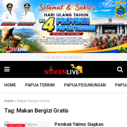
ADVERTISEMENT
HOME
PAPUA TERKINI
PAPUA PEGUNUNGAN
PAPU
Home
»
Makan Bergizi Gratis
Tag:
Makan Bergizi Gratis
Pemkab Yalimo Siapkan
NASIONAL