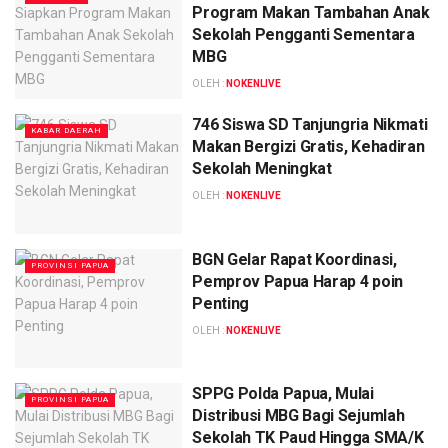
Program Makan Tambahan Anak
Sekolah Pengganti Sementara
MBG
OLEH :
NOKENLIVE
746 Siswa SD Tanjungria Nikmati
KABAR DAERAH
Makan Bergizi Gratis, Kehadiran
Sekolah Meningkat
OLEH :
NOKENLIVE
‎BGN Gelar Rapat Koordinasi,
PROVINSI PAPUA
Pemprov Papua Harap 4 poin
Penting
OLEH :
NOKENLIVE
SPPG Polda Papua, Mulai
PROVINSI PAPUA
Distribusi MBG Bagi Sejumlah
Sekolah TK Paud Hingga SMA/K