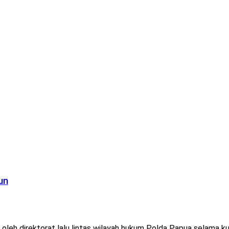
un
leh direktorat lalu lintas wilayah hukum Polda Papua selama kur