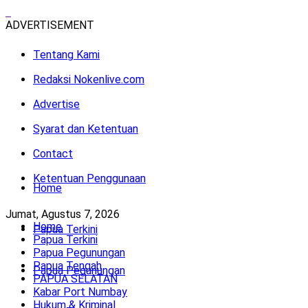
ADVERTISEMENT
Tentang Kami
Redaksi Nokenlive.com
Advertise
Syarat dan Ketentuan
Contact
Ketentuan Penggunaan
Home
Jumat, Agustus 7, 2026
Home
Papua Terkini
Papua Terkini
Papua Pegunungan
Papua Tengah
Papua Pegunungan
PAPUA SELATAN
Kabar Port Numbay
Hukum & Kriminal