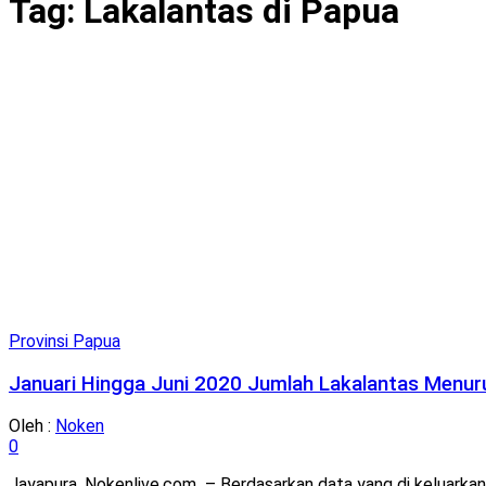
Tag:
Lakalantas di Papua
Provinsi Papua
Januari Hingga Juni 2020 Jumlah Lakalantas Menur
Oleh :
Noken
0
Jayapura, Nokenlive.com – Berdasarkan data yang di keluarkan o