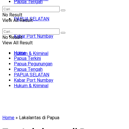
Papua Tengah
No Result
PAPUA SELATAN
View All Result
Kabar Port Numbay
No Result
View All Result
Home
Hukum & Kriminal
Papua Terkini
Papua Pegunungan
Papua Tengah
PAPUA SELATAN
Kabar Port Numbay
Hukum & Kriminal
Home
»
Lakalantas di Papua