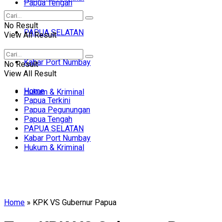
Papua Tengah
No Result
PAPUA SELATAN
View All Result
Kabar Port Numbay
No Result
View All Result
Home
Hukum & Kriminal
Papua Terkini
Papua Pegunungan
Papua Tengah
PAPUA SELATAN
Kabar Port Numbay
Hukum & Kriminal
Home
»
KPK VS Gubernur Papua