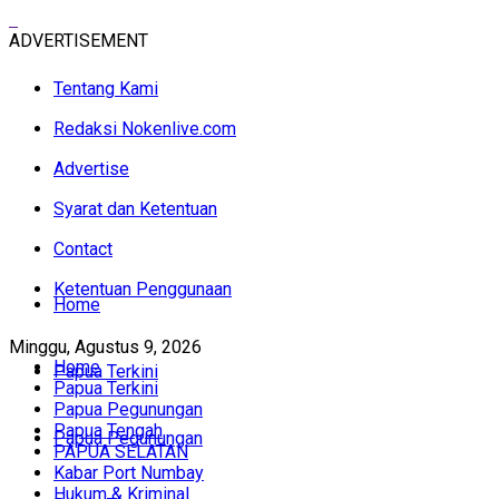
ADVERTISEMENT
Tentang Kami
Redaksi Nokenlive.com
Advertise
Syarat dan Ketentuan
Contact
Ketentuan Penggunaan
Home
Minggu, Agustus 9, 2026
Home
Papua Terkini
Papua Terkini
Papua Pegunungan
Papua Tengah
Papua Pegunungan
PAPUA SELATAN
Kabar Port Numbay
Hukum & Kriminal