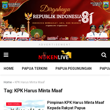
ADVERTISEMENT
HOME
PAPUA TERKINI
PAPUA PEGUNUNGAN
PAPU
Home
»
KPK Harus Minta Maaf
Tag:
KPK Harus Minta Maaf
Pimpinan KPK Harus Minta Maaf
NASIONAL
Kepada Rakyat Papua