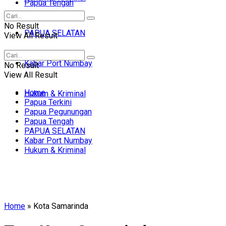
Papua Tengah
No Result
PAPUA SELATAN
View All Result
Kabar Port Numbay
No Result
View All Result
Home
Hukum & Kriminal
Papua Terkini
Papua Pegunungan
Papua Tengah
PAPUA SELATAN
Kabar Port Numbay
Hukum & Kriminal
Home
»
Kota Samarinda