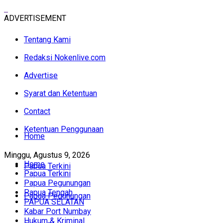
ADVERTISEMENT
Tentang Kami
Redaksi Nokenlive.com
Advertise
Syarat dan Ketentuan
Contact
Ketentuan Penggunaan
Home
Minggu, Agustus 9, 2026
Home
Papua Terkini
Papua Terkini
Papua Pegunungan
Papua Tengah
Papua Pegunungan
PAPUA SELATAN
Kabar Port Numbay
Hukum & Kriminal