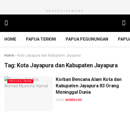
ADVERTISEMENT
HOME
PAPUA TERKINI
PAPUA PEGUNUNGAN
PAPU
Home
»
Kota Jayapura dan Kabupaten Jayapura
Tag:
Kota Jayapura dan Kabupaten Jayapura
Korban Bencana Alam Kota dan
PROVINSI PAPUA
Kabupaten Jayapura 83 Orang
Meninggal Dunia
OLEH :
NOKEN LIVE