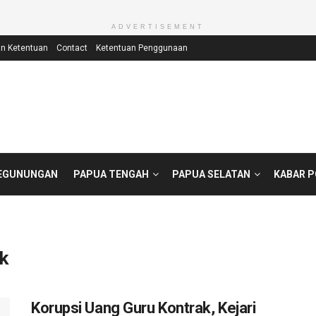
ADVERTISEMENT
an Ketentuan
Contact
Ketentuan Penggunaan
EGUNUNGAN
PAPUA TENGAH
PAPUA SELATAN
KABAR 
k
Korupsi Uang Guru Kontrak, Kejari