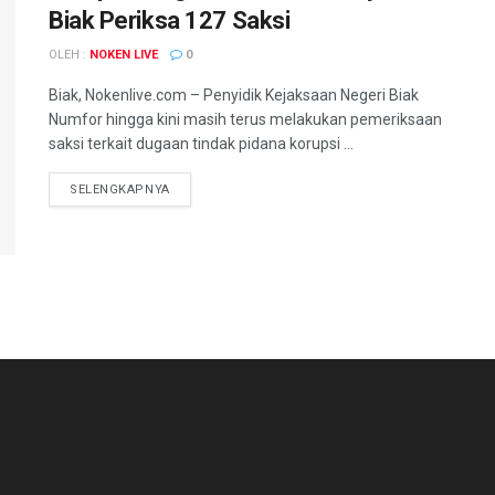
Biak Periksa 127 Saksi
OLEH :
NOKEN LIVE
0
Biak, Nokenlive.com – Penyidik Kejaksaan Negeri Biak
Numfor hingga kini masih terus melakukan pemeriksaan
saksi terkait dugaan tindak pidana korupsi ...
DETAILS
SELENGKAPNYA