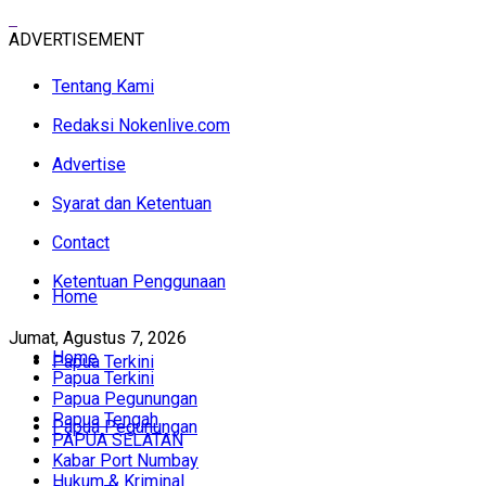
ADVERTISEMENT
Tentang Kami
Redaksi Nokenlive.com
Advertise
Syarat dan Ketentuan
Contact
Ketentuan Penggunaan
Home
Jumat, Agustus 7, 2026
Home
Papua Terkini
Papua Terkini
Papua Pegunungan
Papua Tengah
Papua Pegunungan
PAPUA SELATAN
Kabar Port Numbay
Hukum & Kriminal