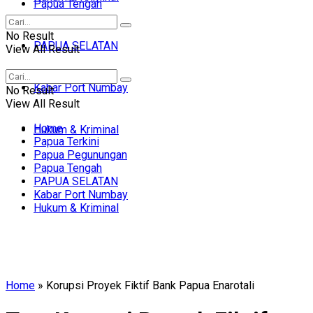
Papua Tengah
No Result
PAPUA SELATAN
View All Result
Kabar Port Numbay
No Result
View All Result
Home
Hukum & Kriminal
Papua Terkini
Papua Pegunungan
Papua Tengah
PAPUA SELATAN
Kabar Port Numbay
Hukum & Kriminal
Home
»
Korupsi Proyek Fiktif Bank Papua Enarotali