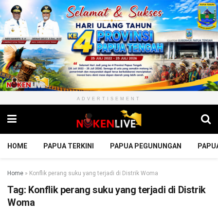
ADVERTISEMENT
HOME
PAPUA TERKINI
PAPUA PEGUNUNGAN
PAPU
Home
»
Konflik perang suku yang terjadi di Distrik Woma
Tag:
Konflik perang suku yang terjadi di Distrik
Woma