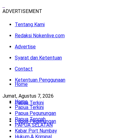
ADVERTISEMENT
Tentang Kami
Redaksi Nokenlive.com
Advertise
Syarat dan Ketentuan
Contact
Ketentuan Penggunaan
Home
Jumat, Agustus 7, 2026
Home
Papua Terkini
Papua Terkini
Papua Pegunungan
Papua Tengah
Papua Pegunungan
PAPUA SELATAN
Kabar Port Numbay
Hukum & Kriminal