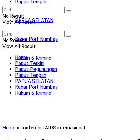
Papua Tengah
No Result
PAPUA SELATAN
View All Result
Kabar Port Numbay
No Result
View All Result
Home
Hukum & Kriminal
Papua Terkini
Papua Pegunungan
Papua Tengah
PAPUA SELATAN
Kabar Port Numbay
Hukum & Kriminal
Home
»
konferensi AIDS internasional