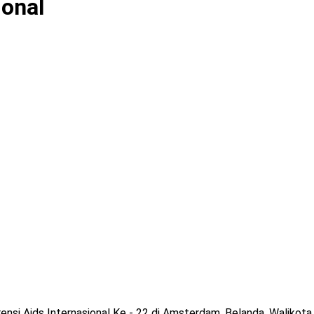
ional
ensi Aids Internasional Ke - 22 di Amsterdam, Belanda, Walikota 