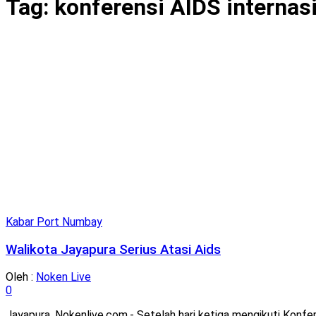
Tag:
konferensi AIDS internas
Kabar Port Numbay
Walikota Jayapura Serius Atasi Aids
Oleh :
Noken Live
0
Jayapura, Nokenlive.com,- Setelah hari ketiga mengikuti Konfer