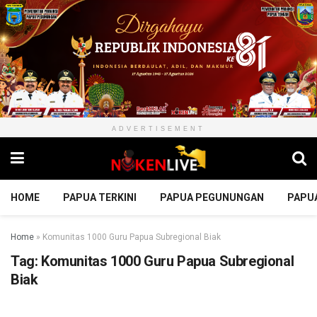
ADVERTISEMENT
HOME
PAPUA TERKINI
PAPUA PEGUNUNGAN
PAPU
Home
»
Komunitas 1000 Guru Papua Subregional Biak
Tag:
Komunitas 1000 Guru Papua Subregional
Biak