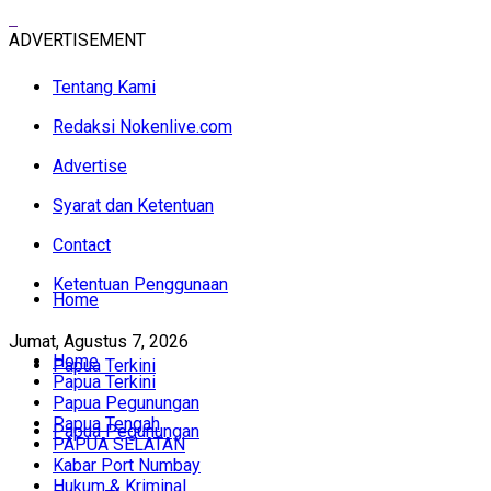
ADVERTISEMENT
Tentang Kami
Redaksi Nokenlive.com
Advertise
Syarat dan Ketentuan
Contact
Ketentuan Penggunaan
Home
Jumat, Agustus 7, 2026
Home
Papua Terkini
Papua Terkini
Papua Pegunungan
Papua Tengah
Papua Pegunungan
PAPUA SELATAN
Kabar Port Numbay
Hukum & Kriminal