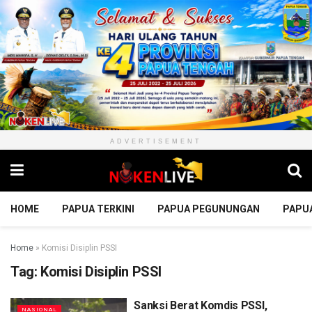
ADVERTISEMENT
HOME
PAPUA TERKINI
PAPUA PEGUNUNGAN
PAPU
Home
»
Komisi Disiplin PSSI
Tag:
Komisi Disiplin PSSI
Sanksi Berat Komdis PSSI,
NASIONAL