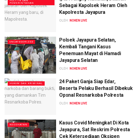
POLITIK DAN
PEMERINTAHAN
Sebagai Kapolsek Heram Oleh
Kapolresta Jayapura
OLEH :
NOKEN LIVE
Polsek Jayapura Selatan,
UNCATEGORIZED
Kembali Tangani Kasus
Penemuan Mayat di Hamadi
Jayapura Selatan
OLEH :
NOKEN LIVE
24 Paket Ganja Siap Edar,
HUKUM DAN KRIMINAL
Beserta Pelaku Berhasil Dibekuk
Opsnal Resnarkoba Polresta
OLEH :
NOKEN LIVE
Kasus Covid Meningkat Di Kota
KESEHATAN
Jayapura, Sat Reskrim Polresta
Cek Ketersediaan Oksigen