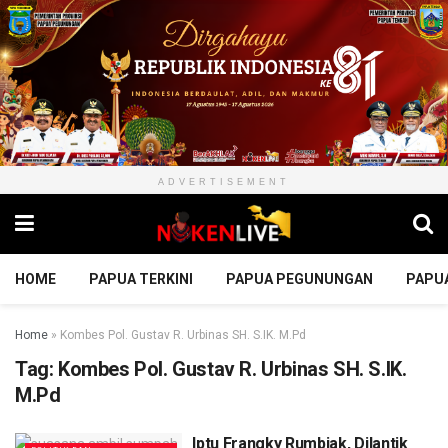
ADVERTISEMENT
HOME
PAPUA TERKINI
PAPUA PEGUNUNGAN
PAPU
Home
»
Kombes Pol. Gustav R. Urbinas SH. S.IK. M.Pd
Tag:
Kombes Pol. Gustav R. Urbinas SH. S.IK.
M.Pd
Iptu Frangky Rumbiak, Dilantik