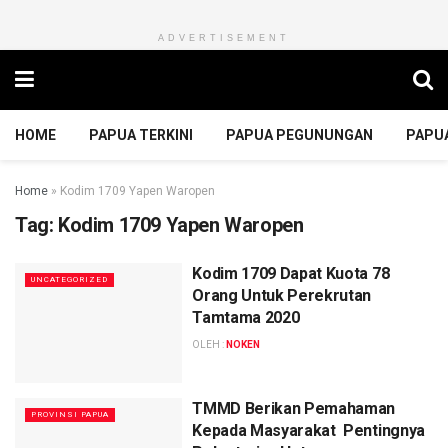
ADVERTISEMENT
HOME
PAPUA TERKINI
PAPUA PEGUNUNGAN
PAPU
Home
»
Kodim 1709 Yapen Waropen
Tag:
Kodim 1709 Yapen Waropen
Kodim 1709 Dapat Kuota 78
UNCATEGORIZED
Orang Untuk Perekrutan
Tamtama 2020
OLEH :
NOKEN
TMMD Berikan Pemahaman
PROVINSI PAPUA
Kepada Masyarakat Pentingnya