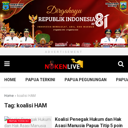
ADVERTISEMENT
HOME
PAPUA TERKINI
PAPUA PEGUNUNGAN
PAPU
Home
»
koalisi HAM
Tag:
koalisi HAM
Koalisi Penegak Hukum dan Hak
PAPUA TERKINI
Asasi Manusia Papua Titip 5 poin