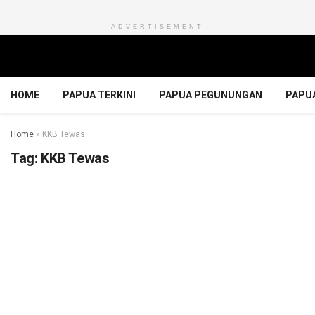
ADVERTISEMENT
HOME
PAPUA TERKINI
PAPUA PEGUNUNGAN
PAPU
Home
»
KKB Tewas
Tag:
KKB Tewas