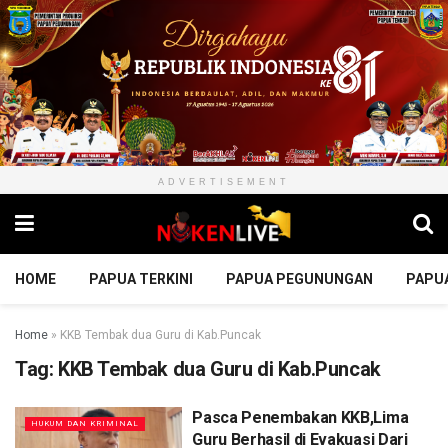
ADVERTISEMENT
HOME
PAPUA TERKINI
PAPUA PEGUNUNGAN
PAPU
Home
»
KKB Tembak dua Guru di Kab.Puncak
Tag:
KKB Tembak dua Guru di Kab.Puncak
Pasca Penembakan KKB,Lima
HUKUM DAN KRIMINAL
Guru Berhasil di Evakuasi Dari