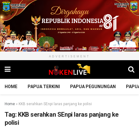
ADVERTISEMENT
HOME
PAPUA TERKINI
PAPUA PEGUNUNGAN
PAPU
Home
»
KKB serahkan SEnpi laras panjang ke polisi
Tag:
KKB serahkan SEnpi laras panjang ke
polisi