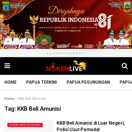
ADVERTISEMENT
HOME
PAPUA TERKINI
PAPUA PEGUNUNGAN
PAPU
Home
»
KKB Beli Amunisi
Tag:
KKB Beli Amunisi
KKB Beli Amunisi di Luar Negeri,
HUKUM DAN KRIMINAL
Polisi Usut Pemodal