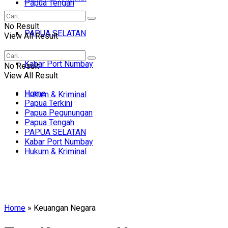
Papua Tengah
No Result
PAPUA SELATAN
View All Result
Kabar Port Numbay
No Result
View All Result
Home
Hukum & Kriminal
Papua Terkini
Papua Pegunungan
Papua Tengah
PAPUA SELATAN
Kabar Port Numbay
Hukum & Kriminal
Home
»
Keuangan Negara