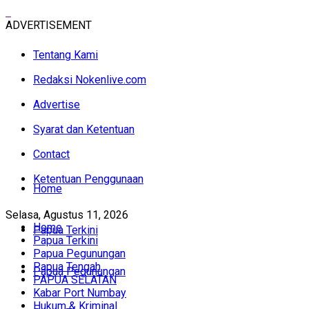
ADVERTISEMENT
Tentang Kami
Redaksi Nokenlive.com
Advertise
Syarat dan Ketentuan
Contact
Ketentuan Penggunaan
Home
Selasa, Agustus 11, 2026
Home
Papua Terkini
Papua Terkini
Papua Pegunungan
Papua Tengah
Papua Pegunungan
PAPUA SELATAN
Kabar Port Numbay
Hukum & Kriminal