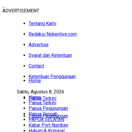
ADVERTISEMENT
Tentang Kami
Redaksi Nokenlive.com
Advertise
Syarat dan Ketentuan
Contact
Ketentuan Penggunaan
Home
Sabtu, Agustus 8, 2026
Home
Papua Terkini
Papua Terkini
Papua Pegunungan
Papua Tengah
Papua Pegunungan
PAPUA SELATAN
Kabar Port Numbay
Hukum & Kriminal