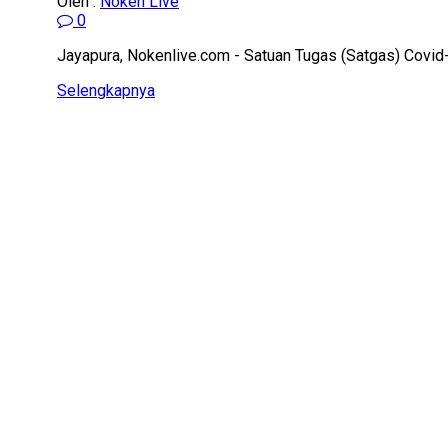
Oleh :
Noken Live
0
Jayapura, Nokenlive.com - Satuan Tugas (Satgas) Covid-
Details
Selengkapnya