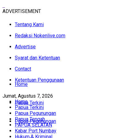
ADVERTISEMENT
Tentang Kami
Redaksi Nokenlive.com
Advertise
Syarat dan Ketentuan
Contact
Ketentuan Penggunaan
Home
Jumat, Agustus 7, 2026
Home
Papua Terkini
Papua Terkini
Papua Pegunungan
Papua Tengah
Papua Pegunungan
PAPUA SELATAN
Kabar Port Numbay
Hukum & Kriminal