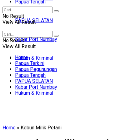
Papua Tengah
No Result
PAPUA SELATAN
View All Result
Kabar Port Numbay
No Result
View All Result
Home
Hukum & Kriminal
Papua Terkini
Papua Pegunungan
Papua Tengah
PAPUA SELATAN
Kabar Port Numbay
Hukum & Kriminal
Home
»
Kebun Milik Petani