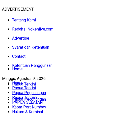
ADVERTISEMENT
Tentang Kami
Redaksi Nokenlive.com
Advertise
Syarat dan Ketentuan
Contact
Ketentuan Penggunaan
Home
Minggu, Agustus 9, 2026
Home
Papua Terkini
Papua Terkini
Papua Pegunungan
Papua Tengah
Papua Pegunungan
PAPUA SELATAN
Kabar Port Numbay
Hukum & Kriminal