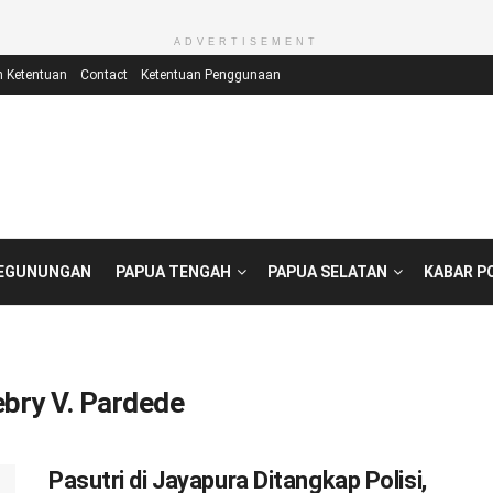
ADVERTISEMENT
n Ketentuan
Contact
Ketentuan Penggunaan
PEGUNUNGAN
PAPUA TENGAH
PAPUA SELATAN
KABAR P
bry V. Pardede
Pasutri di Jayapura Ditangkap Polisi,