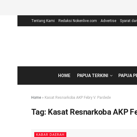
Tentang Kami
Redaksi Nokenlive.com
Advertise
Syarat da
HOME
PAPUA TERKINI
PAPUA 
Home
»
Kasat Resnarkoba AKP Febry V. Pardede
Tag:
Kasat Resnarkoba AKP Fe
KABAR DAERAH