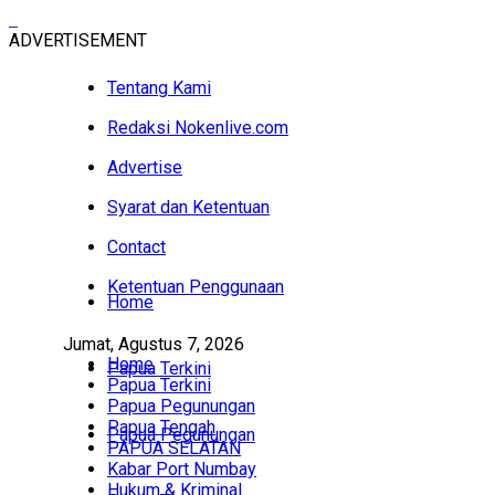
ADVERTISEMENT
Tentang Kami
Redaksi Nokenlive.com
Advertise
Syarat dan Ketentuan
Contact
Ketentuan Penggunaan
Home
Jumat, Agustus 7, 2026
Home
Papua Terkini
Papua Terkini
Papua Pegunungan
Papua Tengah
Papua Pegunungan
PAPUA SELATAN
Kabar Port Numbay
Hukum & Kriminal