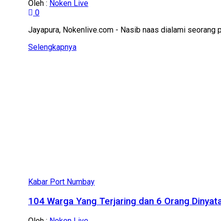
Oleh :
Noken Live
0
Jayapura, Nokenlive.com - Nasib naas dialami seorang p
Details
Selengkapnya
Kabar Port Numbay
104 Warga Yang Terjaring dan 6 Orang Dinyata
Oleh :
Noken Live