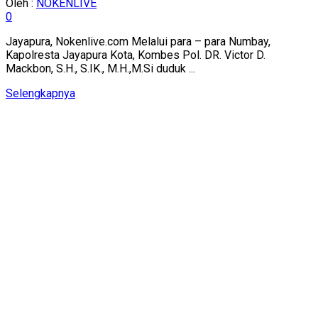
Oleh :
NOKENLIVE
0
Jayapura, Nokenlive.com Melalui para – para Numbay,
Kapolresta Jayapura Kota, Kombes Pol. DR. Victor D.
Mackbon, S.H., S.IK., M.H.,M.Si duduk ...
Details
Selengkapnya