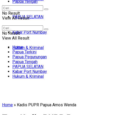
Papua Tengah
No Result
PAPUA SELATAN
View All Result
Kabar Port Numbay
No Result
View All Result
Home
Hukum & Kriminal
Papua Terkini
Papua Pegunungan
Papua Tengah
PAPUA SELATAN
Kabar Port Numbay
Hukum & Kriminal
Home
»
Kadis PUPR Papua Amos Wenda