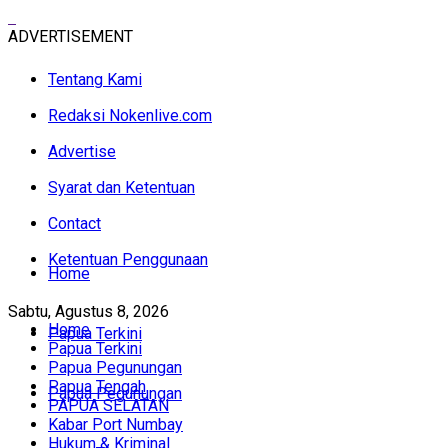
ADVERTISEMENT
Tentang Kami
Redaksi Nokenlive.com
Advertise
Syarat dan Ketentuan
Contact
Ketentuan Penggunaan
Home
Sabtu, Agustus 8, 2026
Home
Papua Terkini
Papua Terkini
Papua Pegunungan
Papua Tengah
Papua Pegunungan
PAPUA SELATAN
Kabar Port Numbay
Hukum & Kriminal