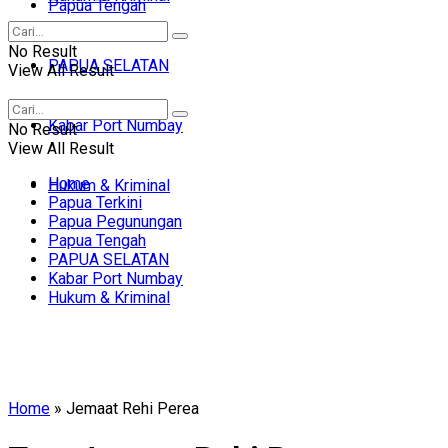
Papua Tengah
No Result
PAPUA SELATAN
View All Result
Kabar Port Numbay
No Result
View All Result
Home
Hukum & Kriminal
Papua Terkini
Papua Pegunungan
Papua Tengah
PAPUA SELATAN
Kabar Port Numbay
Hukum & Kriminal
Home
»
Jemaat Rehi Perea