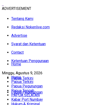
ADVERTISEMENT
Tentang Kami
Redaksi Nokenlive.com
Advertise
Syarat dan Ketentuan
Contact
Ketentuan Penggunaan
Home
Minggu, Agustus 9, 2026
Home
Papua Terkini
Papua Terkini
Papua Pegunungan
Papua Tengah
Papua Pegunungan
PAPUA SELATAN
Kabar Port Numbay
Hukum & Kriminal