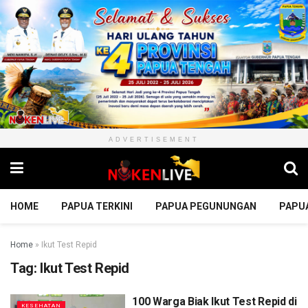
ADVERTISEMENT
HOME
PAPUA TERKINI
PAPUA PEGUNUNGAN
PAPU
Home
»
Ikut Test Repid
Tag:
Ikut Test Repid
100 Warga Biak Ikut Test Repid di
KESEHATAN