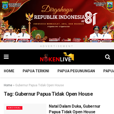
ADVERTISEMENT
HOME
PAPUA TERKINI
PAPUA PEGUNUNGAN
PAPU
Home
»
Gubernur Papua Tidak Open House
Tag:
Gubernur Papua Tidak Open House
Natal Dalam Duka, Gubernur
NASIONAL
Papua Tidak Open House