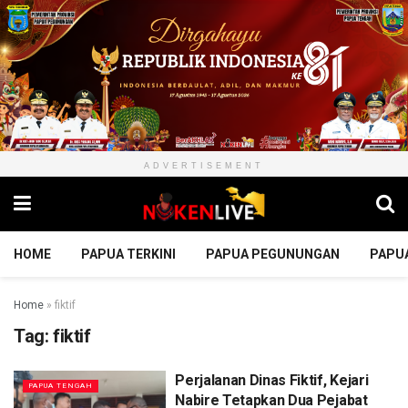
ADVERTISEMENT
HOME
PAPUA TERKINI
PAPUA PEGUNUNGAN
PAPU
Home
»
fiktif
Tag:
fiktif
Perjalanan Dinas Fiktif, Kejari
PAPUA TENGAH
Nabire Tetapkan Dua Pejabat