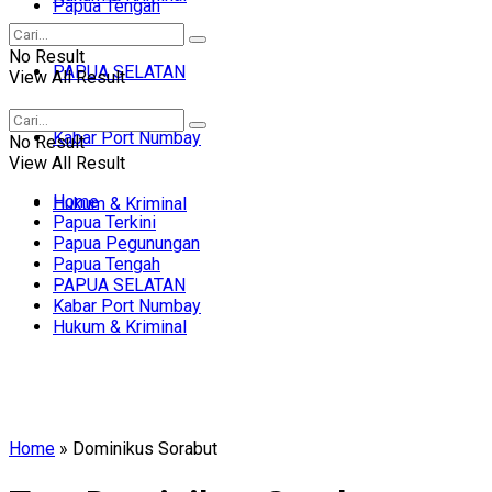
Papua Tengah
No Result
PAPUA SELATAN
View All Result
Kabar Port Numbay
No Result
View All Result
Home
Hukum & Kriminal
Papua Terkini
Papua Pegunungan
Papua Tengah
PAPUA SELATAN
Kabar Port Numbay
Hukum & Kriminal
Home
»
Dominikus Sorabut