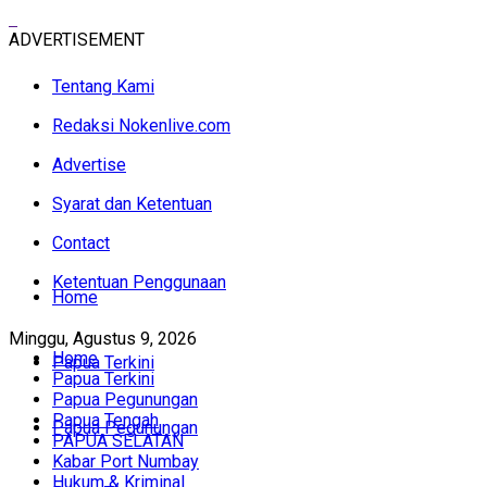
ADVERTISEMENT
Tentang Kami
Redaksi Nokenlive.com
Advertise
Syarat dan Ketentuan
Contact
Ketentuan Penggunaan
Home
Minggu, Agustus 9, 2026
Home
Papua Terkini
Papua Terkini
Papua Pegunungan
Papua Tengah
Papua Pegunungan
PAPUA SELATAN
Kabar Port Numbay
Hukum & Kriminal