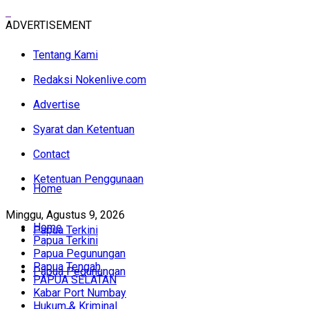
ADVERTISEMENT
Tentang Kami
Redaksi Nokenlive.com
Advertise
Syarat dan Ketentuan
Contact
Ketentuan Penggunaan
Home
Minggu, Agustus 9, 2026
Home
Papua Terkini
Papua Terkini
Papua Pegunungan
Papua Tengah
Papua Pegunungan
PAPUA SELATAN
Kabar Port Numbay
Hukum & Kriminal