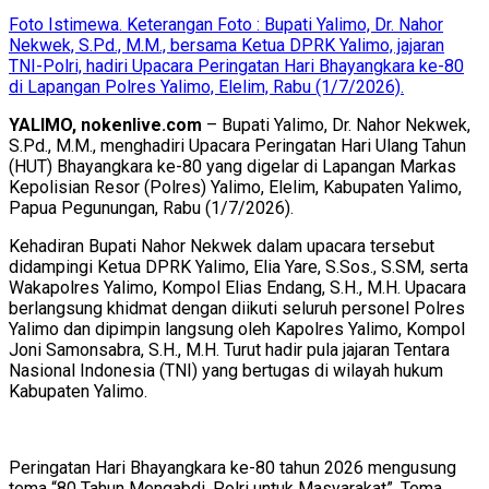
Foto Istimewa. Keterangan Foto : Bupati Yalimo, Dr. Nahor
Nekwek, S.Pd., M.M., bersama Ketua DPRK Yalimo, jajaran
TNI-Polri, hadiri Upacara Peringatan Hari Bhayangkara ke-80
di Lapangan Polres Yalimo, Elelim, Rabu (1/7/2026).
YALIMO, nokenlive.com
– Bupati Yalimo, Dr. Nahor Nekwek,
S.Pd., M.M., menghadiri Upacara Peringatan Hari Ulang Tahun
(HUT) Bhayangkara ke-80 yang digelar di Lapangan Markas
Kepolisian Resor (Polres) Yalimo, Elelim, Kabupaten Yalimo,
Papua Pegunungan, Rabu (1/7/2026).
Kehadiran Bupati Nahor Nekwek dalam upacara tersebut
didampingi Ketua DPRK Yalimo, Elia Yare, S.Sos., S.SM, serta
Wakapolres Yalimo, Kompol Elias Endang, S.H., M.H. Upacara
berlangsung khidmat dengan diikuti seluruh personel Polres
Yalimo dan dipimpin langsung oleh Kapolres Yalimo, Kompol
Joni Samonsabra, S.H., M.H. Turut hadir pula jajaran Tentara
Nasional Indonesia (TNI) yang bertugas di wilayah hukum
Kabupaten Yalimo.
Peringatan Hari Bhayangkara ke-80 tahun 2026 mengusung
tema “80 Tahun Mengabdi, Polri untuk Masyarakat”. Tema