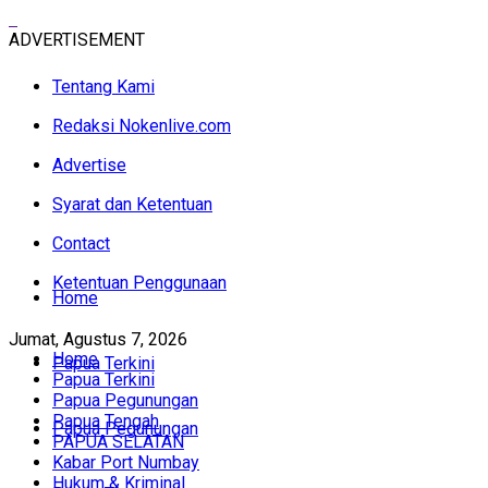
ADVERTISEMENT
Tentang Kami
Redaksi Nokenlive.com
Advertise
Syarat dan Ketentuan
Contact
Ketentuan Penggunaan
Home
Jumat, Agustus 7, 2026
Home
Papua Terkini
Papua Terkini
Papua Pegunungan
Papua Tengah
Papua Pegunungan
PAPUA SELATAN
Kabar Port Numbay
Hukum & Kriminal