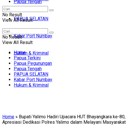
Papua Tengah
No Result
PAPUA SELATAN
View All Result
Kabar Port Numbay
No Result
View All Result
Home
Hukum & Kriminal
Papua Terkini
Papua Pegunungan
Papua Tengah
PAPUA SELATAN
Kabar Port Numbay
Hukum & Kriminal
Home
»
Bupati Yalimo Hadiri Upacara HUT Bhayangkara ke-80,
Apresiasi Dedikasi Polres Yalimo dalam Melayani Masyarakat