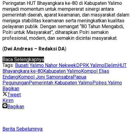
Peringatan HUT Bhayangkara ke-80 di Kabupaten Yalimo
menjadi momentum untuk mempererat sinergi antara
pemerintah daerah, aparat keamanan, dan masyarakat dalam
menjaga stabilitas keamanan serta meningkatkan kualitas
pelayanan publik. Dengan semangat “80 Tahun Mengabdi,
Polri untuk Masyarakat”, diharapkan Polri semakin
profesional, modern, dan semakin dicintai masyarakat.
(
Dwi Andreas – Redaksi DA
)
Baca Selengkapnya
Tags:
Bupati Yalimo Nahor Nekwek
DPRK Yalimo
Elelim
HUT
Bhayangkara ke-80
Kabupaten Yalimo
Kompol Elias
Endang
Kompol Joni Samonsabra
Papua
Pegunungan
Pemerintah Kabupaten Yalimo
Polres Yalimo
Bagikan
Tweet
Kirim
Bagikan
Berita Sebelumnya