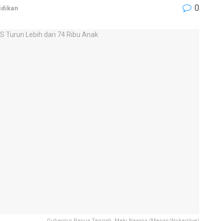
0
idikan
Gubernur Papua Tengah, Meki Nawipa (Menas/Nokenlive)