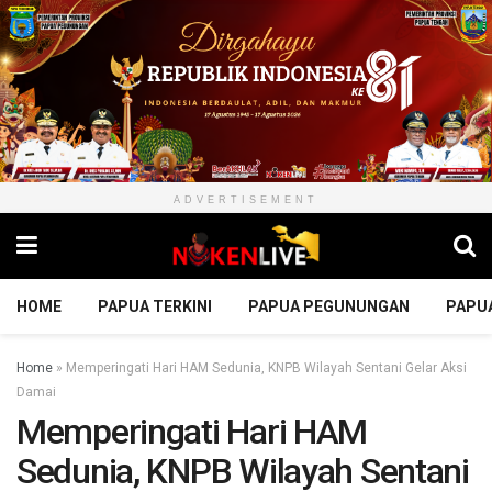
ADVERTISEMENT
HOME
PAPUA TERKINI
PAPUA PEGUNUNGAN
PAPU
Home
»
Memperingati Hari HAM Sedunia, KNPB Wilayah Sentani Gelar Aksi
Damai
Memperingati Hari HAM
Sedunia, KNPB Wilayah Sentani