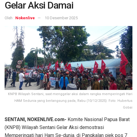
Gelar Aksi Damai
Oleh :
Nokenlive
10 Desember 2025
KNPB Wilayah Sentani, saat menggelar aksi dalam rangka memperingati Hari
HAM Sedunia yang berlangsung pada, Rabu (10/12/2025). Foto: Hubertus
Gobai
‎SENTANI, NOKENLIVE.com-
Komite Nasional Papua Barat
(KNPB) Wilayah Sentani Gelar Aksi demostrasi
Memperingati hari Ham Se-dunia. di Pangkalan ojek pos 7