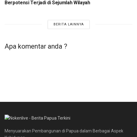
Berpotensi Terjadi di Sejumlah Wilayah
Klasis Port Numbay
Pentakosta
Umat Kristen
BERITA LAINNYA
Apa komentar anda ?
Menyuarakan Pembangunan di Papua dalam Berbagai Aspek