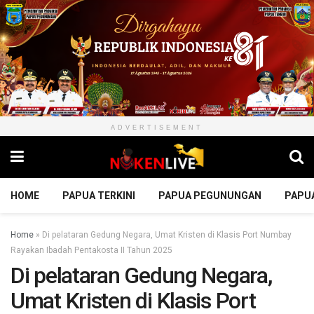
ADVERTISEMENT
HOME
PAPUA TERKINI
PAPUA PEGUNUNGAN
PAPU
Home
»
Di pelataran Gedung Negara, Umat Kristen di Klasis Port Numbay
Rayakan Ibadah Pentakosta II Tahun 2025
Di pelataran Gedung Negara,
Umat Kristen di Klasis Port