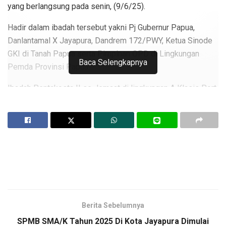
yang berlangsung pada senin, (9/6/25).
Hadir dalam ibadah tersebut yakni Pj Gubernur Papua,
Danlantamal X Jayapura, Dandrem 172/PWY, Ketua Sinode
GKI di Tanah Papua serta Pimpinan OPD di Lingkungan
Baca Selengkapnya
Pemda Provinsi Papua.
Ibadah Pentakosta II se Jemaat di lingkungan A Klasis Port
Numbay di layani hambanya Pdt Dr. Anton Rumbewas, M.Th
dengan liturgis Pdt Fransina Mandowen, S.Th.
Suasana PJ tinjau basar.Foto Andika.
Dalam khotbahnya yang terangkat dari Kitab Perjanjian Baru,
1 Yohanis 4 ayat 1-6 yang menerangkan tentang Roh Allah
dan roh antikristus. Dimana dalam pembacaan ini hendak
Berita Sebelumnya
mengatakan barangsiapa mendengarkan Kami ia berasal
SPMB SMA/K Tahun 2025 Di Kota Jayapura Dimulai
dari Allah, tetapi barangsiapa yang tidak mendengarkan