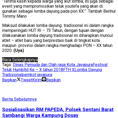
“Terima kasih kepada warga yang ikut lomba, ini juga sebagai
event yang mempromosikan teluk youtefa yang akan di
gunakan sebagai lomba dayung pada pon XX.” Tambah Benhur
Tommy Mano
Maksud dilakukan lomba dayung tradisional ini dalam rangka
memperingati HUT RI – 73 Tahun, dengan tujuan dengan
dilaksanakan lomba dayung tradisional ini diharapkan muncul
atlet – atlet baru yang berprestasi baik di tingkat kota
maupun provinsi dalam rangka menghadapi PON – XX tahun
2020.
(Uya)
Baca Selengkapnya
Tags:
Dinas Pemuda dan Olah raga Kota Jayapura
Festival
Teluk Humbltd Ke – X tahun 2018
FTH X
Lomba Dayung
Tradisional
pemkot jayapura
Bagikan
Tweet
Kirim
Bagikan
Berita Sebelumnya
Sosialisasikan RM PAPEDA, Polsek Sentani Barat
Sambangi Warga Kampung Dosay