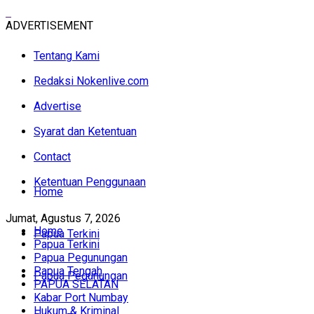
ADVERTISEMENT
Tentang Kami
Redaksi Nokenlive.com
Advertise
Syarat dan Ketentuan
Contact
Ketentuan Penggunaan
Home
Jumat, Agustus 7, 2026
Home
Papua Terkini
Papua Terkini
Papua Pegunungan
Papua Tengah
Papua Pegunungan
PAPUA SELATAN
Kabar Port Numbay
Hukum & Kriminal