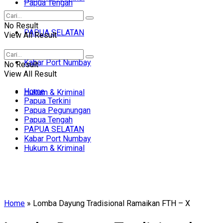
Papua Tengah
No Result
PAPUA SELATAN
View All Result
Kabar Port Numbay
No Result
View All Result
Home
Hukum & Kriminal
Papua Terkini
Papua Pegunungan
Papua Tengah
PAPUA SELATAN
Kabar Port Numbay
Hukum & Kriminal
Home
»
Lomba Dayung Tradisional Ramaikan FTH – X