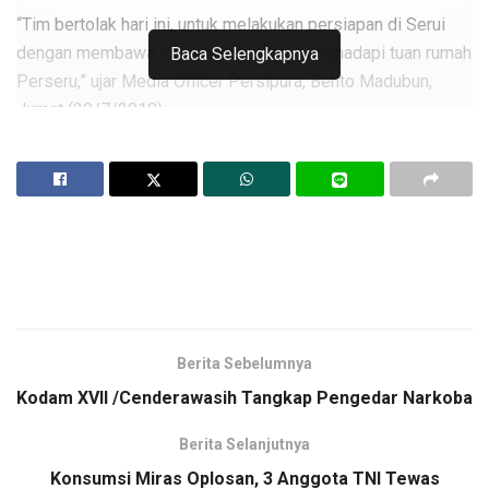
“Tim bertolak hari ini, untuk melakukan persiapan di Serui
dengan membawa 21 pemain jelang menghadapi tuan rumah
Baca Selengkapnya
Perseru,” ujar Media Officer Persipura, Bento Madubun,
Jumat (20/7/2018).
Lawatan tersebut merupakan laga terakhir Persipura di
paruh musim Liga 1 2018, yang mana Persipura sendiri
wajib meraih poin penuh guna menempel terus posisi papan
atas.
Persipura kini berada di peringkat ke-8 dengan 23 poin,
sementara Perseru Serui berada di peringkat ke-15 atau
satu strip diatas zona degradasi.
Berita Sebelumnya
Sebelum bertolak ke Serui, Persipura gagal meraih
Kodam XVII /Cenderawasih Tangkap Pengedar Narkoba
kemenangan di kandang sendiri, saat menjamu PSIS
Semarang dengan hasil imbang tanpa gol, Rabu
Berita Selanjutnya
(18/7/2018).
Konsumsi Miras Oplosan, 3 Anggota TNI Tewas