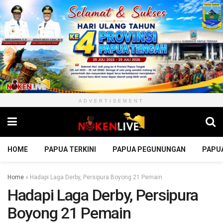
ADVERTISEMENT
HOME
PAPUA TERKINI
PAPUA PEGUNUNGAN
PAPU
Home
»
Hadapi Laga Derby, Persipura Boyong 21 Pemain
Hadapi Laga Derby, Persipura
Boyong 21 Pemain