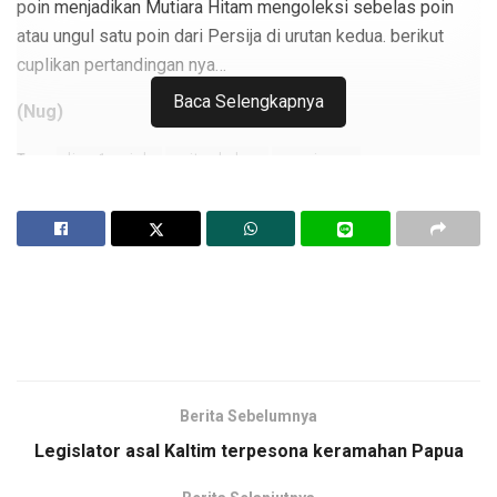
poin menjadikan Mutiara Hitam mengoleksi sebelas poin
atau ungul satu poin dari Persija di urutan kedua. berikut
cuplikan pertandingan nya…
Baca Selengkapnya
(Nug)
Tags:
liga 1 gojek
mitra kukar
persipura
persipura vs mitra kukar
Berita Sebelumnya
Legislator asal Kaltim terpesona keramahan Papua