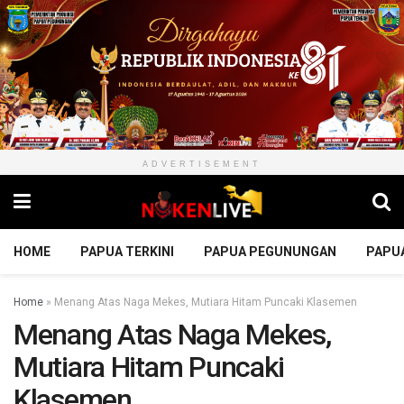
ADVERTISEMENT
HOME
PAPUA TERKINI
PAPUA PEGUNUNGAN
PAPU
Home
»
Menang Atas Naga Mekes, Mutiara Hitam Puncaki Klasemen
Menang Atas Naga Mekes,
Mutiara Hitam Puncaki
Klasemen