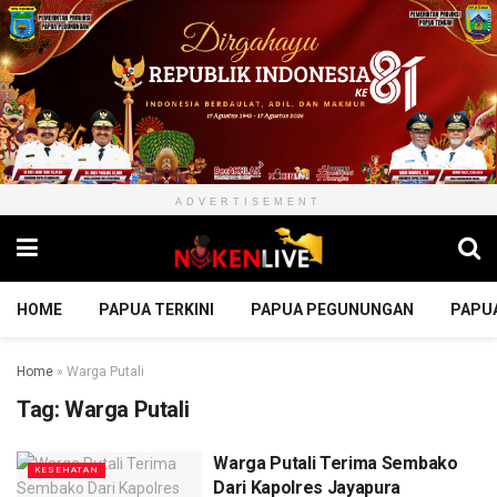
ADVERTISEMENT
HOME
PAPUA TERKINI
PAPUA PEGUNUNGAN
PAPU
Home
»
Warga Putali
Tag:
Warga Putali
Warga Putali Terima Sembako
KESEHATAN
Dari Kapolres Jayapura