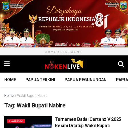
ADVERTISEMENT
HOME
PAPUA TERKINI
PAPUA PEGUNUNGAN
PAPU
Home
»
Wakil Bupati Nabire
Tag:
Wakil Bupati Nabire
Turnamen Badai Cartenz V 2025
OLAHRAGA
Resmi Ditutup Wakil Bupati