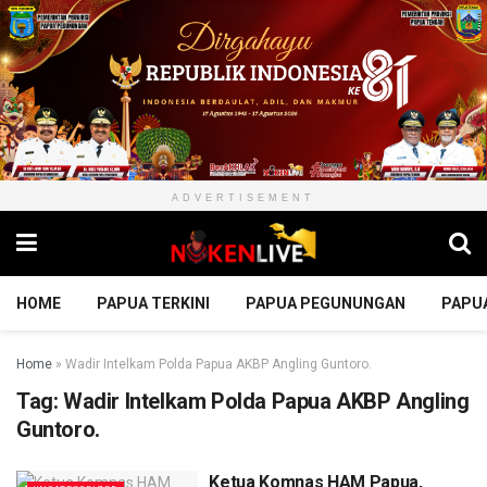
ADVERTISEMENT
HOME
PAPUA TERKINI
PAPUA PEGUNUNGAN
PAPU
Home
»
Wadir Intelkam Polda Papua AKBP Angling Guntoro.
Tag:
Wadir Intelkam Polda Papua AKBP Angling
Guntoro.
Ketua Komnas HAM Papua,