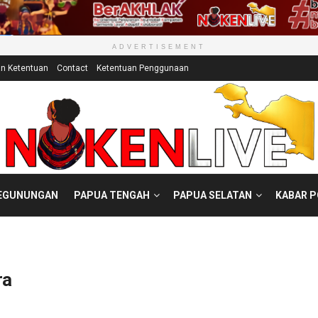
ADVERTISEMENT
an Ketentuan
Contact
Ketentuan Penggunaan
EGUNUNGAN
PAPUA TENGAH
PAPUA SELATAN
KABAR 
ra