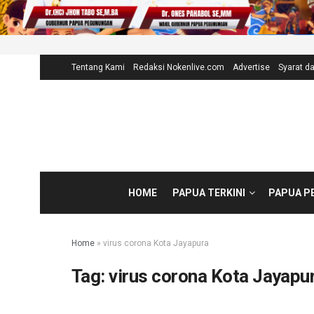
Tentang Kami
Redaksi Nokenlive.com
Advertise
Syarat d
HOME
PAPUA TERKINI
PAPUA P
Home
»
virus corona Kota Jayapura
Tag:
virus corona Kota Jayapu